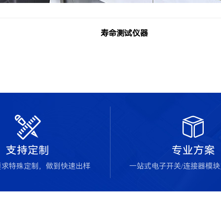
寿命测试仪器


支持定制
专业方案
要求特殊定制，做到快速出样
一站式电子开关/连接器模