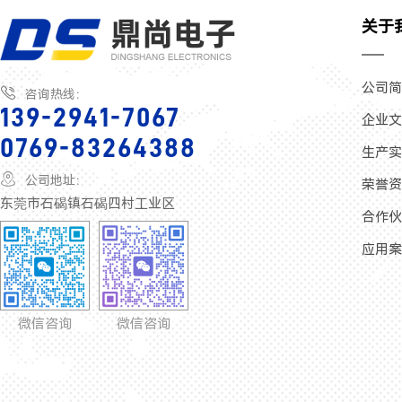
关于
公司

咨询热线：
139-2941-7067
企业
0769-83264388
生产

公司地址：
荣誉
东莞市石碣镇石碣四村工业区
合作
应用
微信咨询
微信咨询