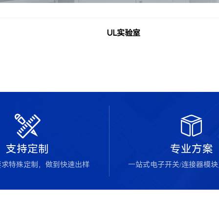
UL实验室


支持定制
专业方案
要求特殊定制，做到快速出样
一站式电子开关/连接器模