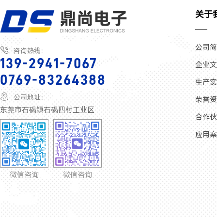
关于
公司

咨询热线：
139-2941-7067
企业
0769-83264388
生产

公司地址：
荣誉
东莞市石碣镇石碣四村工业区
合作
应用
微信咨询
微信咨询