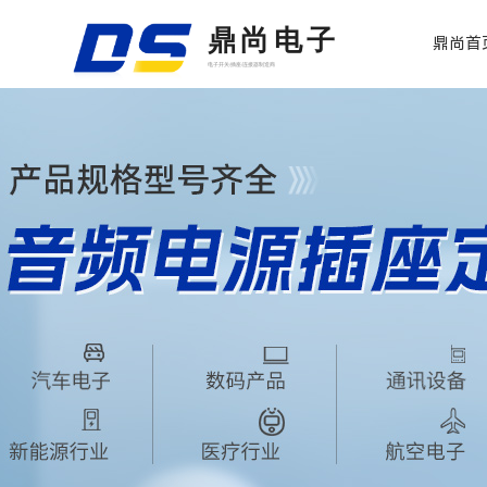
鼎尚电子
鼎尚首
电子开关/插座/连接器制造商