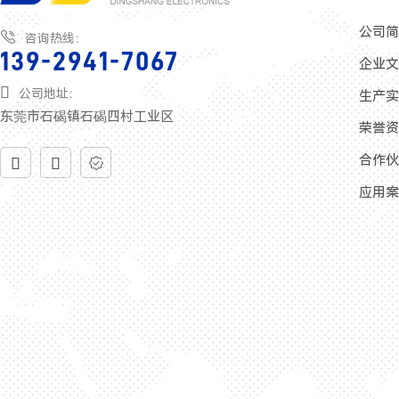
公司

咨询热线：
139-2941-7067
企业

公司地址：
生产
东莞市石碣镇石碣四村工业区
荣誉
合作



应用