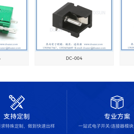
B
DC-004


支持定制
专业方案
要求特殊定制，做到快速出样
一站式电子开关/连接器模