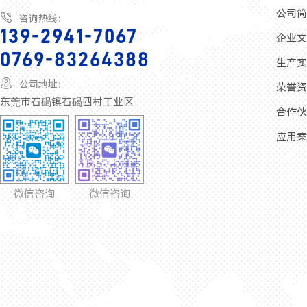
公司

咨询热线：
139-2941-7067
企业
0769-83264388
生产

公司地址：
荣誉
东莞市石碣镇石碣四村工业区
合作
应用
微信咨询
微信咨询