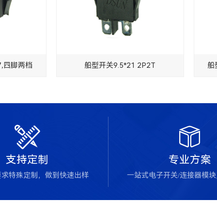
.7,四脚两档
船型开关9.5*21 2P2T
船


支持定制
专业方案
要求特殊定制，做到快速出样
一站式电子开关/连接器模