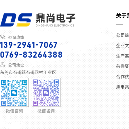
关于
公司

咨询热线：
139-2941-7067
企业
0769-83264388
生产

公司地址：
荣誉
东莞市石碣镇石碣四村工业区
合作
应用
微信咨询
微信咨询