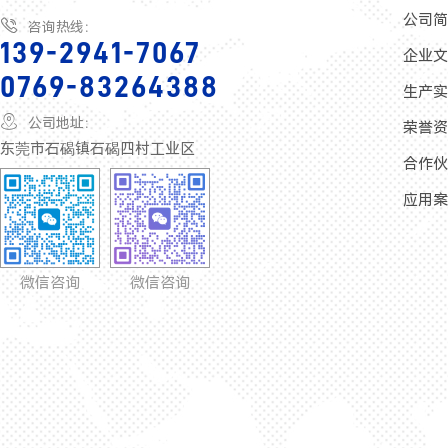
公司

咨询热线：
139-2941-7067
企业
0769-83264388
生产

公司地址：
荣誉
东莞市石碣镇石碣四村工业区
合作
应用
微信咨询
微信咨询