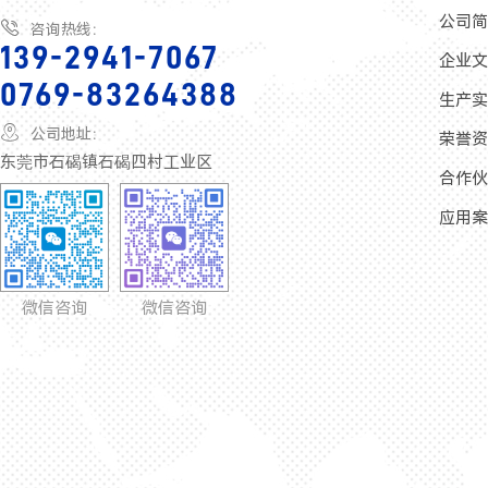
公司

咨询热线：
139-2941-7067
企业
0769-83264388
生产

公司地址：
荣誉
东莞市石碣镇石碣四村工业区
合作
应用
微信咨询
微信咨询